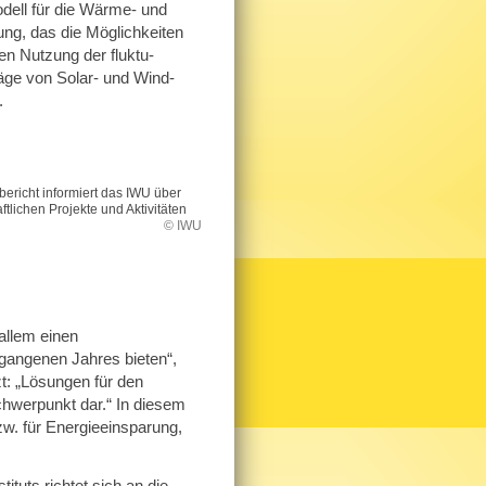
dell für die Wärme- und
ng, das die Möglichkeiten
ten Nutzung der fluktu­
äge von Solar- und Wind­
.
bericht informiert das IWU über
tlichen Projekte und Aktivitäten
© IWU
allem einen
ergangenen Jahres bieten“,
t: „Lösungen für den
hwerpunkt dar.“ In diesem
w. für Energieeinsparung,
ituts richtet sich an die