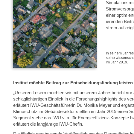
Simulationsmo
Stromversorgu
einer optimier
ierenden Beitr
strom aufzeigt
In seinem Jahres
seine wissenschaf
im Jahr 2019.
Institut möchte Beitrag zur Entscheidungsfindung leisten
„Unseren Lesern möchten wir mit unserem Jahresbericht vor 
schlaglichtartigen Einblick in die Forschungshighlights des v
erläutert IWU-Geschäftsführerin Dr. Monika Meyer und ergänz
Klimaschutz im Gebäudesektor stellten im Jahr 2019 einen Sc
Segment stehe das IWU v. a. für Energieeffizienz-Konzepte bz
erläutert die langjährige IWU-Chefin.
Die jährlich erscheinende Veröffentlichung des Darmstädter Inst