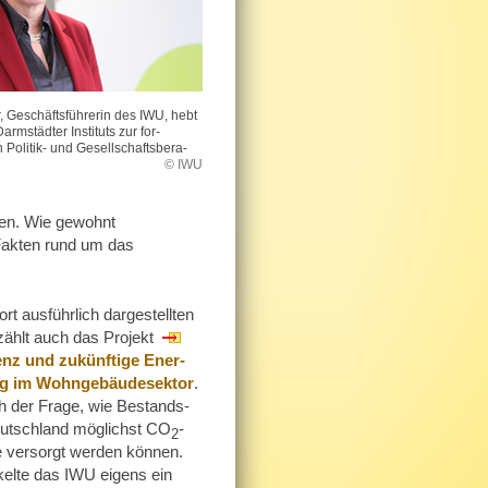
, Geschäftsführerin des IWU, hebt
armstädter Instituts zur for­
Politik- und Gesell­schafts­bera­
© IWU
nen. Wie gewohnt
 Fakten rund um das
rt ausführlich dar­gestellten
ählt auch das Projekt
enz und zukünftige Ener­
ng im Wohngebäudesektor
.
h der Frage, wie Bestands­
utschland möglichst CO
-
2
e versorgt werden können.
kelte das IWU eigens ein