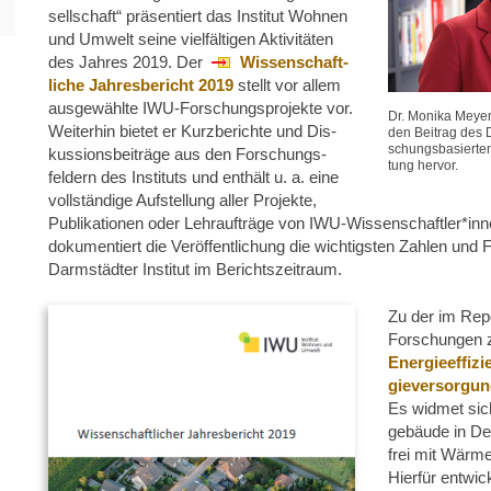
sell­schaft“ präsentiert das Institut Wohnen
und Umwelt seine vielfältigen Aktivitäten
des Jahres 2019. Der
Wissen­schaft­
liche Jahresbericht 2019
stellt vor allem
ausgewählte IWU-Forschungsprojekte vor.
Dr. Monika Meyer
Weiterhin bietet er Kurzberichte und Dis­
den Beitrag des D
schungs­basierten 
kussionsbeiträge aus den Forschungs­
tung hervor.
feldern des Instituts und enthält u. a. eine
voll­stän­dige Aufstellung aller Projekte,
Publikationen oder Lehraufträge von IWU-Wissen­schaftler*in
dokumentiert die Veröffentlichung die wichtigsten Zahlen und
Darmstädter Institut im Berichtszeitraum.
Zu der im Repo
Forschungen z
Energieeffizi
gie­versorgu
Es widmet sic
gebäude in De
frei mit Wärm
Hierfür entwic