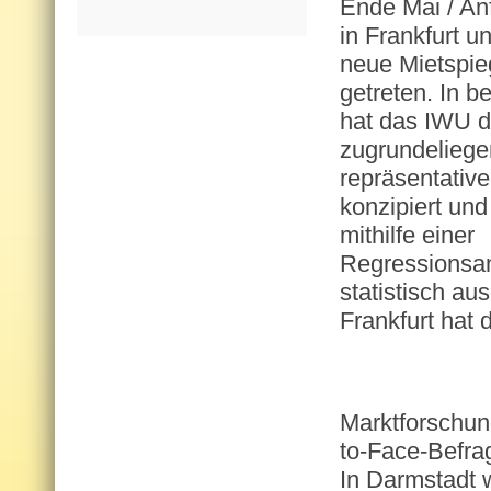
Ende Mai / An
in Frankfurt 
neue Mietspieg
getreten. In b
hat das IWU d
zugrundelieg
repräsentativ
konzipiert und
mithilfe einer
Regressionsa
statistisch au
Frankfurt hat 
Marktforschun
to-Face-Befra
In Darmstadt 