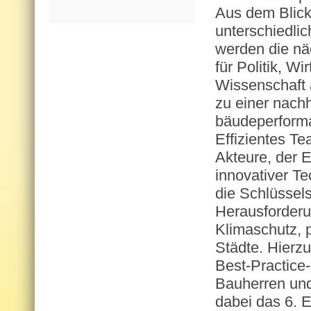
Aus dem Blick
unterschiedlich
werden die nä
für Politik, Wi
Wissenschaft
zu einer nach
bäu­de­per­for­
Effizientes Te
Akteure, der E
innovativer Te
die Schlüssels
Herausforderu
Klimaschutz, 
Städte. Hierzu
Best-Practice-
Bauherren und
dabei das 6. 