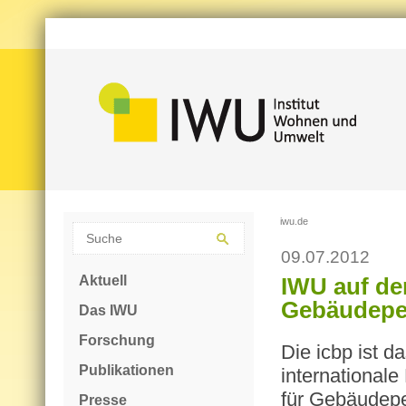
iwu.de
09.07.2012
Aktuell
IWU auf de
Gebäudepe
Das IWU
Forschung
Die icbp ist d
Publikationen
internationale 
für Ge­bäu­de­
Presse