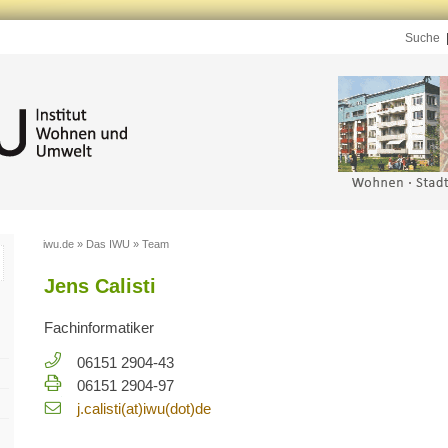
Suche
iwu.de
»
Das IWU
»
Team
Jens Calisti
Fach­in­for­ma­ti­ker
06151 2904-43
06151 2904-97
j.​calisti(at)iwu(dot)de