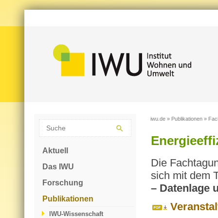
iwu.de
»
Publikationen
»
Fac
Energieeff
Aktuell
Die Fach­ta­gu
Das IWU
sich mit dem 
Forschung
– Da­ten­la­ge
Publikationen
Ver­an­sta
IWU-Wissenschaft