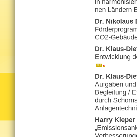
in har­mo­ni­sie
nen Län­dern E
Dr. Ni­ko­laus
För­der­pro­gr
CO2-Gebäudes
Dr. Klaus-Die­t
Ent­wick­lung de
Dr. Klaus-Die­t
Auf­ga­ben und 
Be­glei­tung / E
durch Schorn­ste
An­la­gen­tech­
Harry Kie­per 
„Emis­si­ons­an­
Ver­bes­se­run­g