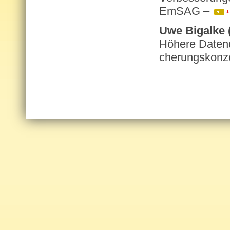
EmSAG –
Uwe Bi­gal­ke
Hö­he­re Da­ten­q
che­rungs­kon­