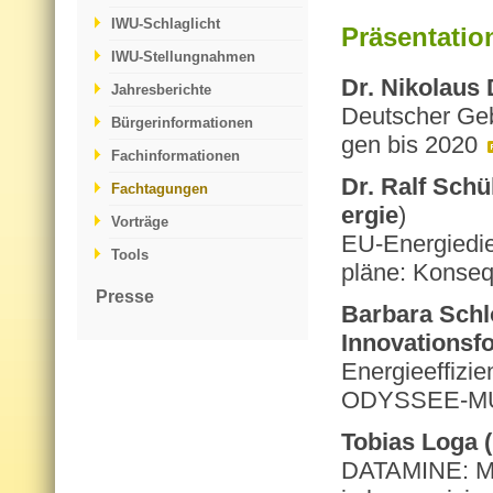
IWU-Schlaglicht
Präsentatio
IWU-Stellungnahmen
Dr. Ni­ko­laus
Jahresberichte
Deut­scher Ge­b
Bürgerinformationen
gen bis 2020
Fachinformationen
Dr. Ralf Schü­l
Fachtagungen
er­gie
)
Vorträge
EU-En­er­gie­dien
Tools
plä­ne: Kon­se­
Presse
Bar­ba­ra Schl
In­no­va­ti­ons
En­er­gie­ef­fi­
ODYS­SEE-
To­bi­as Loga
DA­TA­MI­NE: Mo