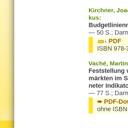
Kirch­ner, Joa­
kus:
Bud­get­li­ni­e
— 50 S.; Darm
PDF
ISBN 978-
Vaché, Mar­tin
Fest­stel­lung
märk­ten im S
ne­ter In­di­ka
— 77 S.; Darm
➨ PDF-Dow
ohne ISBN