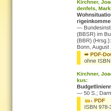
Kirch­ner, Joa­
den­fels, Mar­
Wohn­si­tua­ti
ri­gein­kom­me
— Bun­des­in­st
(BBSR) im Bun
(BBR) (Hrsg.):
Bonn, Au­gust
➨ PDF-Down
ohne ISBN
Kirch­ner, Joa­
kus:
Bud­get­li­ni­e
— 50 S.; Darm
PDF
ISBN 978-