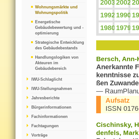
2003
2002
2
Wohnungsmärkte und
Wohnungspolitik
1992
1990
1
Energetische
1980
1979
1
Gebäudebewertung und -
optimierung
Strategische Entwicklung
des Gebäudebestands
Handlungslogiken von
Bersch, Ann-K
Akteuren im
An­er­kann­te 
Gebäudebereich
kennt­nis­se z
IWU-Schlaglicht
ßen Zu­wan­de­
IWU-Stellungnahmen
— Raum­Pla­nu
Jahresberichte
Auf­satz
ISSN 0176
Bürgerinformationen
Fachinformationen
Cis­ch­in­sky, 
Fachtagungen
den­fels, Mar­k
Vorträge