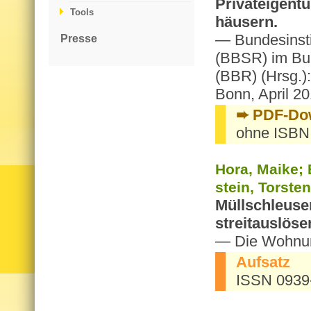
Pri­vat­ei­gen­
Tools
häu­sern.
— Bun­des­in­st
Presse
(BBSR) im Bun
(BBR) (Hrsg.):
Bonn, April 20
➨ PDF-Down
ohne ISBN
Hora, Maike; Be
stein, Tors­ten
Müll­schleu­sen
strei­t­aus­lö­s
— Die Woh­nun
Auf­satz
ISSN 0939