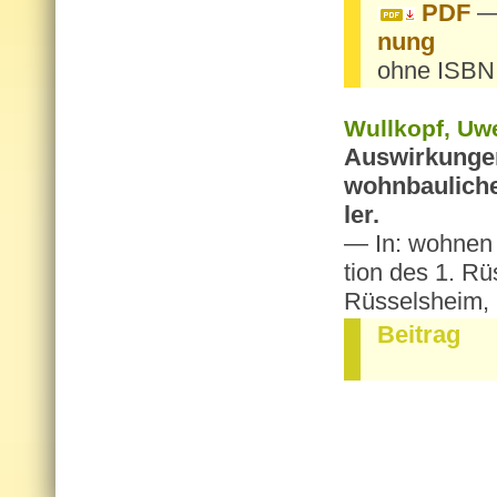
PDF
— 
nung
ohne ISBN
Wull­kopf, Uw
Aus­wir­kun­ge
wohn­bau­li­che 
ler.
— In: woh­nen i
ti­on des 1. Rü
Rüs­sels­heim,
Bei­trag