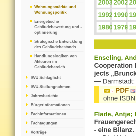
2003
2002
2
Wohnungsmärkte und
Wohnungspolitik
1992
1990
1
Energetische
1980
1979
1
Gebäudebewertung und -
optimierung
Strategische Entwicklung
des Gebäudebestands
Handlungslogiken von
En­se­ling, An
Akteuren im
Co­ope­ra­ti­o
Gebäudebereich
jects „Brunck
IWU-Schlaglicht
— Darm­stadt:
IWU-Stellungnahmen
PDF
Jahresberichte
ohne ISBN
Bürgerinformationen
Flade, Antje; 
Fachinformationen
Frau­en­gerech
Fachtagungen
- eine Bi­lanz.
Vorträge