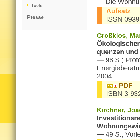
— Die Woh­nun
Tools
Auf­satz
Presse
ISSN 0939
Gro­ßklos, Mar
Öko­lo­gi­scher
quen­zen und P
— 98 S.; Pro­to­
En­er­gie­be­r
2004.
PDF
ISBN 3-93
Kirch­ner, Joa
In­ves­ti­ti­on
Woh­nungs­wirt­
— 49 S.; Vor­l