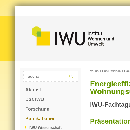
iwu.de
»
Publikationen
»
Fac
Energieeffi
Aktuell
Wohnungs
Das IWU
IWU-Fachtagu
Forschung
Publikationen
Präsentatio
IWU-Wissenschaft