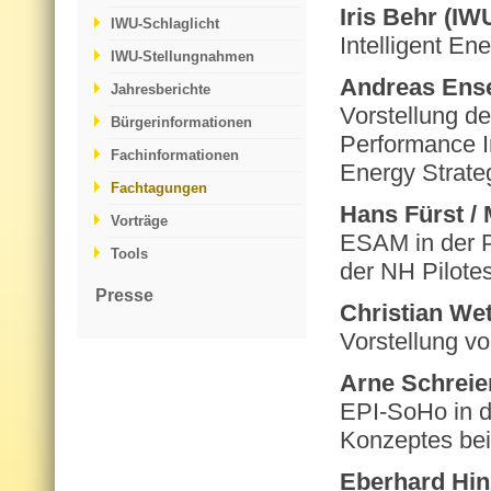
Iris Behr (IW
IWU-Schlaglicht
Intelligent En
IWU-Stellungnahmen
Andreas Ense
Jahresberichte
Vorstellung d
Bürgerinformationen
Performance I
Fachinformationen
Energy Strat
Fachtagungen
Hans Fürst /
Vorträge
ESAM in der 
Tools
der NH Pilote
Presse
Christian We
Vorstellung v
Arne Schreie
EPI-SoHo in 
Konzeptes be
Eberhard Hin