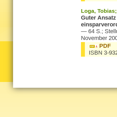
Loga, To­bi­as;
Guter An­satz 
ein­spar­ver­o
— 64 S.; Stel­l
No­vem­ber 20
PDF
ISBN 3-93