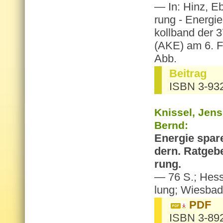
— In: Hinz, Ebe
rung - En­er­gi
koll­band der 37
(AKE) am 6. Fe
Abb.
Bei­trag
ISBN 3-93
Knis­sel, Jens
Bernd:
En­er­gie spa­
dern. Rat­ge­be
rung.
— 76 S.; Hess. 
lung; Wies­ba­
PDF
ISBN 3-89