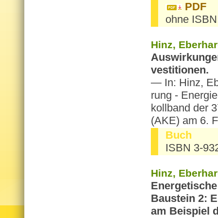
PDF
ohne ISBN
Hinz, Eber­har
Aus­wir­kun­ge
ves­ti­tio­nen.
— In: Hinz, Ebe
rung - En­er­gi
koll­band der 37
(AKE) am 6. Fe
Buch
ISBN 3-93
Hinz, Eber­har
En­er­ge­ti­sch
Bau­stein 2:
am Bei­spiel d