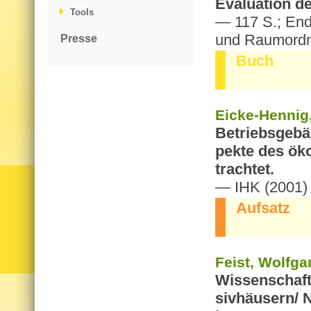
Eva­lua­ti­on d
Tools
— 117 S.; End­b
und Raum­ord­
Presse
Buch
Eicke-Hen­nig
Be­triebs­ge­bä
pek­te des öko
trach­tet.
— IHK (2001) 7
Auf­satz
Feist, Wolf­ga
Wis­sen­schaft
siv­häu­sern/ N