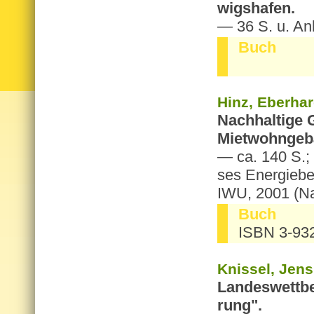
wigs­ha­fen.
— 36 S. u. An
Buch
Hinz, Eber­har
Nach­hal­ti­ge 
Miet­wohn­ge­b
— ca. 140 S.; P
ses En­er­gie­b
IWU, 2001 (Nach
Buch
ISBN 3-93
Knis­sel, Jens
Lan­des­wett­be
rung".