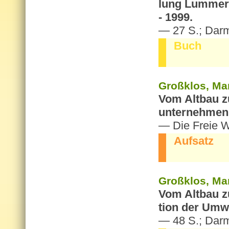
lung Lum­mer­l
- 1999.
— 27 S.; Darm
Buch
Gro­ßklos, Ma
Vom Alt­bau z
un­ter­neh­men
— Die Freie Wo
Auf­satz
Gro­ßklos, Mar
Vom Alt­bau zu
ti­on der Um­w
— 48 S.; Darm