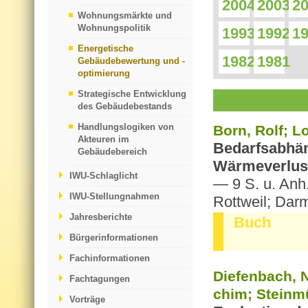
2004
2003
2
Wohnungsmärkte und
Wohnungspolitik
1993
1992
1
Energetische
1982
1981
Gebäudebewertung und -
optimierung
Strategische Entwicklung
des Gebäudebestands
Handlungslogiken von
Born, Rolf; Lo
Akteuren im
Be­darfs­ab­hän
Gebäudebereich
Wär­me­ver­lus
IWU-Schlaglicht
— 9 S. u. Anh.
IWU-Stellungnahmen
Rott­weil; Dar
Jahresberichte
Buch
Bürgerinformationen
Fachinformationen
Die­fen­bach, N
Fachtagungen
chim; Stein­mü
Vorträge