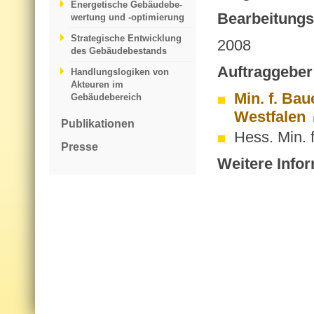
Energetische Gebäudebe­
Be­ar­bei­tungs
wertung und -optimierung
Strategische Entwicklung
2008
des Gebäudebestands
Auf­trag­ge­ber
Handlungslogiken von
Akteuren im
Min. f. Ba
Gebäudebereich
Westfalen
Publikationen
Hess. Min. 
Presse
Wei­te­re In­for