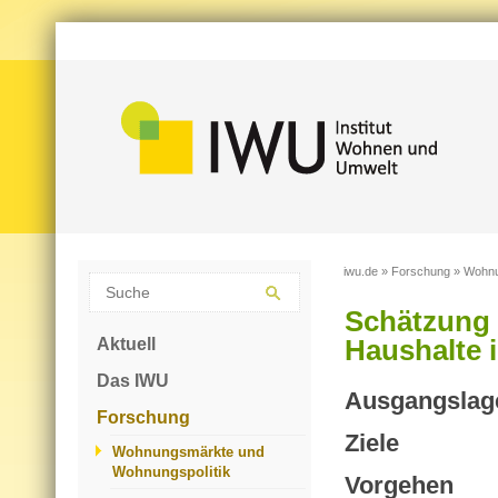
iwu.de
»
Forschung
»
Wohnu
Schätzung 
Aktuell
Haushalte 
Das IWU
Aus­gangs­la­g
Forschung
Ziele
Wohnungsmärkte und
Wohnungspolitik
Vor­ge­hen