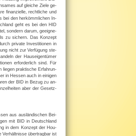
­sa­mes auf glei­che Ziele ge­
fi­nan­zi­el­le, recht­li­che und
 als bei den her­kömm­li­chen In­
tsch­land geht es bei den HID
tel, son­dern darum, ge­eig­ne­
i­tals zu si­chern. Das Kon­zept
h pri­va­te In­ves­ti­tio­nen in
e­rung nicht zur Ver­fü­gung ste­
Han­deln der Haus­ei­gen­tü­mer
tio­nen er­for­der­lich sind. Für
ie­gen prak­ti­sche Er­fah­run­
er in Hes­sen auch in ei­ni­gen
h­ren der BID in Bezug zu an­
in­zel­hei­ten aber der Ge­setz­
­sen aus aus­län­di­schen Bei­
un­gen mit BID in Deutsch­land
ue­rung in dem Kon­zept der Hou­
Ver­hält­nis­se über­trag­bar ist