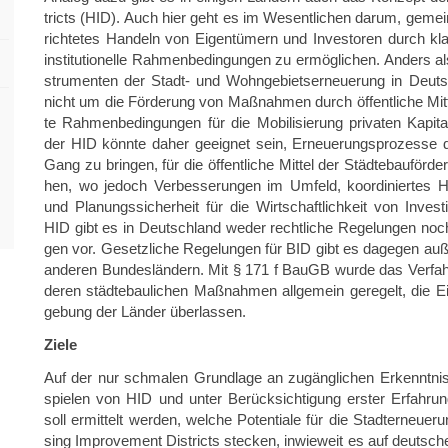
tricts (HID). Auch hier geht es im We­sent­li­chen darum, ge­mein
rich­te­tes Han­deln von Ei­gen­tü­mern und In­ves­to­ren durch klare 
in­sti­tu­tio­nel­le Rah­men­be­din­gun­gen zu er­mög­li­chen. An­ders
stru­men­ten der Stadt- und Wohn­ge­biets­er­neue­rung in Deu
nicht um die För­de­rung von Maß­nah­men durch öf­fent­li­che Mit­
te Rah­men­be­din­gun­gen für die Mo­bi­li­sie­rung pri­va­ten Ka­p
der HID könn­te daher ge­eig­net sein, Er­neue­rungs­pro­zes­se durc
Gang zu brin­gen, für die öf­fent­li­che Mit­tel der Städ­te­bau­för­d
hen, wo je­doch Ver­bes­se­run­gen im Um­feld, ko­or­di­nier­tes 
und Pla­nungs­si­cher­heit für die Wirt­schaft­lich­keit von In­ves­ti­
HID gibt es in Deutsch­land weder recht­li­che Re­ge­lun­gen noch l
gen vor. Ge­setz­li­che Re­ge­lun­gen für BID gibt es da­ge­gen auß
an­de­ren Bun­des­län­dern. Mit § 171 f BauGB wurde das Ver­fa
de­ren städ­te­bau­li­chen Maß­nah­men all­ge­mein ge­re­gelt, die E
ge­bung der Län­der über­las­sen.
Ziele
Auf der nur schma­len Grund­la­ge an zu­gäng­li­chen Er­kennt­nis
spie­len von HID und unter Be­rück­sich­ti­gung ers­ter Er­fah­r
soll er­mit­telt wer­den, wel­che Po­ten­tia­le für die Stadt­er­ne
sing Im­pro­vement Dis­tricts ste­cken, in­wie­weit es auf deut­sche 