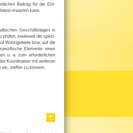
li­chen Bei­trag für die Ent­
h­land er­war­ten kann.
d­ti­schen Ge­schäfts­la­gen in
rü­fen, in­wie­weit die spe­zi­
uf Wohn­ge­bie­te bzw. auf die
pe­zi­fi­sche Ele­men­te eines
n u. a. zum er­for­der­li­chen
Ko­or­di­na­ti­on mit wei­te­ren
 etc. tref­fen zu kön­nen.