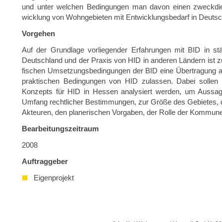
und unter wel­chen Be­din­gun­gen man davon einen zweck­dien­
wick­lung von Wohn­ge­bie­ten mit Ent­wick­lungs­be­darf in Deutsc
Vor­ge­hen
Auf der Grund­la­ge vor­lie­gen­der Er­fah­run­gen mit BID in stä
Deutsch­land und der Pra­xis von HID in an­de­ren Län­dern ist zu p
fi­schen Um­set­zungs­be­din­gun­gen der BID eine Über­tra­gung a
prak­ti­schen Be­din­gun­gen von HID zu­las­sen. Dabei sol­len s
Kon­zepts für HID in Hes­sen ana­ly­siert wer­den, um Aus­sa­ge
Um­fang recht­li­cher Be­stim­mun­gen, zur Größe des Ge­bie­tes, der 
Ak­teu­ren, den pla­ne­ri­schen Vor­ga­ben, der Rolle der Kom­mu­ne
Be­ar­bei­tungs­zeit­raum
2008
Auf­trag­ge­ber
Eigenprojekt