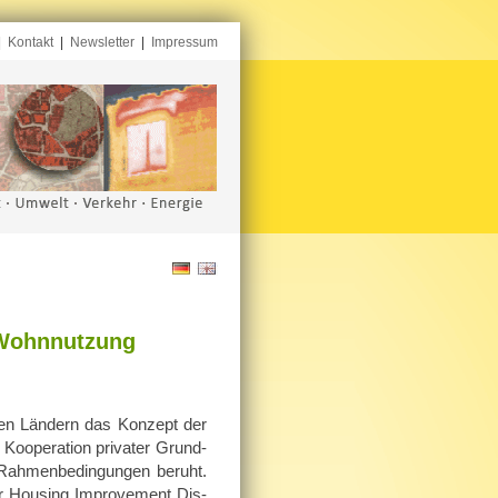
|
Kontakt
|
Newsletter
|
Impressum
 Wohnnutzung
­ren Län­dern das Kon­zept der
o­ope­ra­ti­on pri­va­ter Grund­
n Rah­men­be­din­gun­gen be­ruht.
er Hou­sing Im­pro­vement Dis­