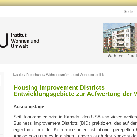
Suche
iwu.de
»
Forschung
»
Wohnungsmärkte und Wohnungspolitik
Housing Improvement Districts –
Entwicklungsgebiete zur Aufwertung der
Aus­gangs­la­ge
Seit Jahr­zehn­ten wird in Ka­na­da, den USA und vie­len wei­te
Busi­ness Im­pro­vement Dis­tricts (BID) prak­ti­ziert, das auf der K
ei­gen­tü­mer mit der Kom­mu­ne unter in­sti­tu­tio­nell ge­re­gel­te
Ana­log dazu gibt es in ei­ni­gen Län­dern auch das Kon­zept d