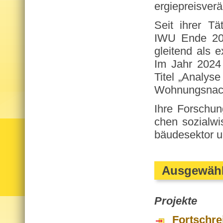
er­gie­preis­ver­
Seit ihrer Tä­ti
IWU Ende 2017
glei­tend als e
Im Jahr 2024 
Titel „Ana­ly­se
Woh­nungs­nach­
Ihre For­schun
chen so­zi­al­w
bäu­de­sek­tor u
Ausgewählt
Pro­jek­te
Fortschre