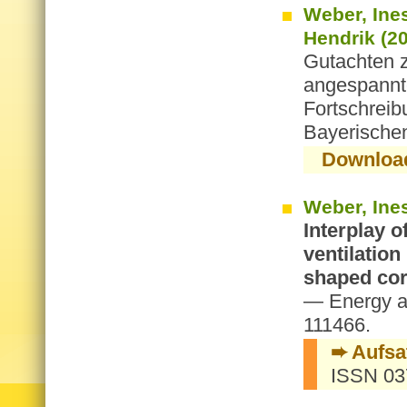
Weber, Ines
Hendrik (20
Gutachten z
angespannt
Fortschreib
Bayerischen
Downloa
Weber, Ine
Interplay o
ventilation
shaped cor
— Energy a
111466.
➨ Aufsa
ISSN 03