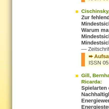
Cischinsky,
Zur fehlen
Mindestsi
Warum man
Mindestsic
Mindestsic
— Zeitschri
➨ Aufsa
ISSN 051
Gill, Bern
Ricarda:
Spielarten
Nachhaltig
Energiewe
Energieste