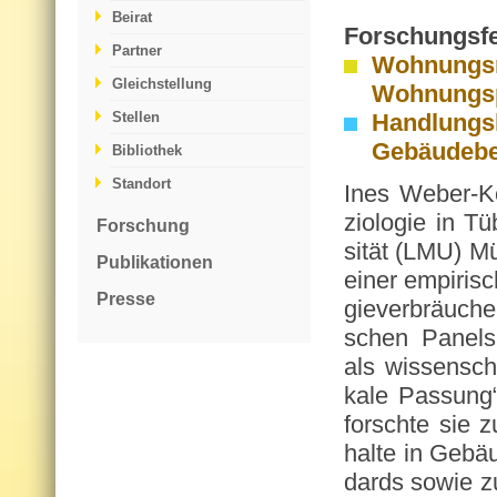
Beirat
For­schungs­fe
Partner
Wohnungs
Gleichstellung
Wohnungsp
Stellen
Handlungsl
Gebäudebe
Bibliothek
Standort
Ines Weber-Kes
zio­lo­gie in T
Forschung
si­tät (LMU) Mü
Publikationen
einer em­pi­ri­sc
Presse
gie­ver­bräu­
schen Pa­nels 
als wis­sen­scha
ka­le Pas­sung
forsch­te sie z
hal­te in Ge­bäu
dards sowie zum