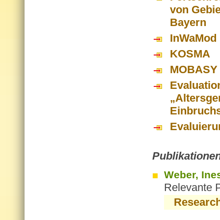
von Gebi
Bayern
InWaMod
KOSMA
MOBASY
Evaluati
„Altersge
Einbruchs
Evaluieru
Pu­bli­ka­tio­ne
Weber, Ine
Relevante P
Researc