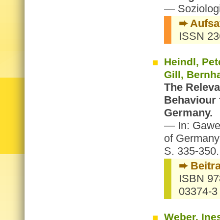
— Soziologi
➨ Aufsa
ISSN 23
Heindl, Pet
Gill, Bernh
The Releva
Behaviour 
Germany.
— In: Gawel
of Germany’
S. 335-350.
➨ Beitr
ISBN 978
03374-3 
Weber, Ines