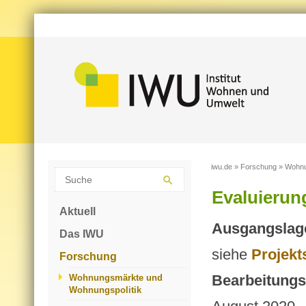
iwu.de
»
Forschung
»
Wohnu
Evaluierun
Aktuell
Ausgangslage
Das IWU
siehe
Pro­jekt
Forschung
Bearbeitungs
Wohnungsmärkte und
Wohnungspolitik