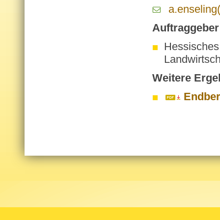
a.​enseling
Auf­trag­ge­ber
Hessisches 
Landwirtsch
Wei­te­re Er­ge
Endber