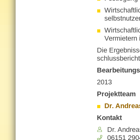
Wirtschaftl
selbstnutz
Wirtschaftl
Vermietern
Die Er­geb­nis
schluss­be­richt
Be­ar­bei­tungs
2013
Pro­jekt­team
Dr. Andrea
Kon­takt
Dr. An­dre­a
06151 290