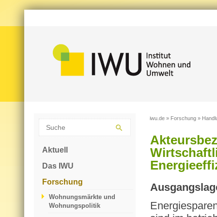
iwu.de
»
Forschung
»
Handl
Akteursbe
Aktuell
Wirtschaft
Energieeff
Das IWU
Forschung
Aus­gangs­la­g
Wohnungsmärkte und
En­er­gie­spa­
Wohnungspolitik