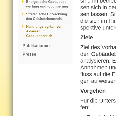
sind im be­trieb
Energetische Gebäudebe­
sen sich in der P
wertung und -optimierung
sen las­sen. Sie
Strategische Entwicklung
des Gebäudebestands
die sich im Hin
spek­ti­ve un­te
Handlungslogiken von
Akteuren im
Gebäudebereich
Ziele
Publikationen
Ziel des Vor­ha­b
den Ge­bäu­de­b
Presse
ana­ly­sie­ren. 
An­nah­men und
fluss auf die Er
gen auf­wei­sen
Vor­ge­hen
Für die Un­ter­
fen: