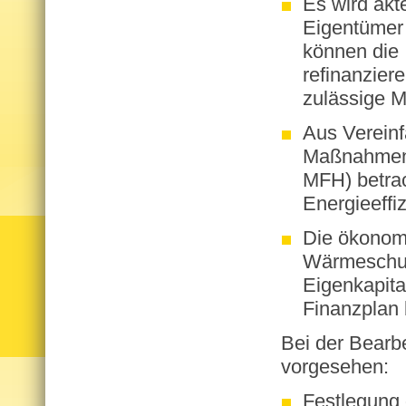
Es wird akt
Eigentümer
können die 
refinanzier
zulässige M
Aus Verein
Maßnahmenp
MFH) betrac
Energieeffi
Die ökonom
Wärmeschut
Eigenkapita
Finanzplan 
Bei der Be­ar­be
vor­ge­se­hen:
Festlegung